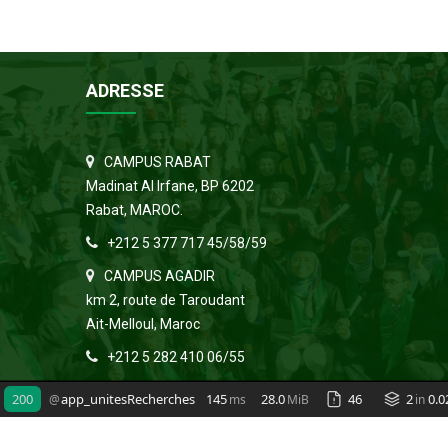
ADRESSE
CAMPUS RABAT
Madinat Al Irfane, BP 6202
Rabat, MAROC.
+212 5 377 717 45/58/59
CAMPUS AGADIR
km 2, route de Taroudant
Ait-Melloul, Maroc
+212 5 282 410 06/55
200
app_unitesRecherches
145
28.0
46
2
0.0
@
ms
MiB
in
Copyright © 2023 CEDoc IAV HASSAN II. Tous les droits ré