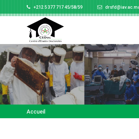
+212 5 377 717 45/58/59
drsfd@iav.ac.m
Accueil