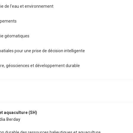
rie de l’eau et environnement
uipements
erie géomatiques
tiales pour une prise de décision intelligente
re, géosciences et développement durable
et aquaculture (SH)
dia Berday
tion durable des ressources halieutiques et aquaculture