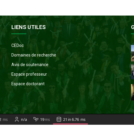
LIENS UTILES
CEDoc
Domaines de recherche
Avis de soutenance
Espace professeur
Espace doctorant
2
n/a
19
21
6.76
ms
ms
in
ms
servés. Mentions légales