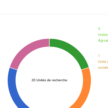
6
9
r
Unités
Agroa
1
t
1
e
Unité 
social