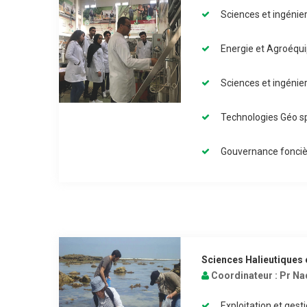
Sciences et ingénie
Energie et Agroéq
Sciences et ingéni
Technologies Géo spa
Gouvernance fonciè
Sciences Halieutiques 
Coordinateur :
Pr Na
Exploitation et ges