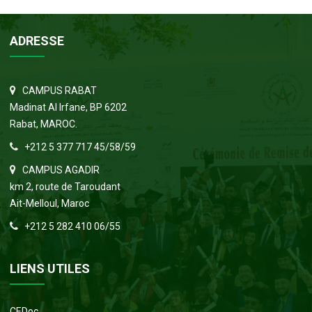
ADRESSE
CAMPUS RABAT
Madinat Al Irfane, BP 6202
Rabat, MAROC.
+212 5 377 717 45/58/59
CAMPUS AGADIR
km 2, route de Taroudant
Ait-Melloul, Maroc
+212 5 282 410 06/55
LIENS UTILES
CEDoc